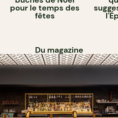
pour le temps des
sugge
fêtes
l'É
Du magazine