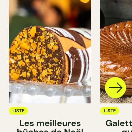
LISTE
LISTE
Les meilleures
Galett
bûches de Noël
qu