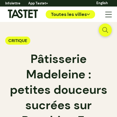
English
Infolettre
App Tastet+
Toutes les villes
CRITIQUE
Pâtisserie
Madeleine :
petites douceurs
sucrées sur