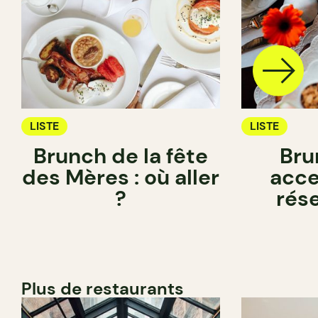
LISTE
LISTE
Brunch de la fête
Bru
des Mères : où aller
acce
?
rés
Plus de restaurants