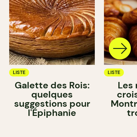
LISTE
LISTE
Galette des Rois:
Les 
quelques
croi
suggestions pour
Montré
l'Épiphanie
tr