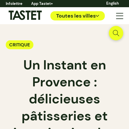
English
Infolettre
App Tastet+
Toutes les villes
CRITIQUE
Un Instant en
Provence :
délicieuses
pâtisseries et