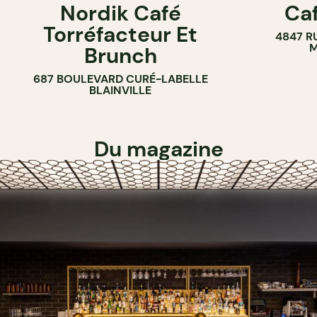
Nordik Café
Caf
CAFÉ
Torréfacteur Et
4847 R
M
Brunch
687 BOULEVARD CURÉ-LABELLE
BLAINVILLE
Du magazine