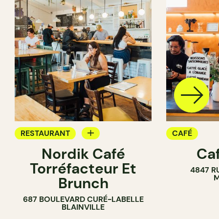
RESTAURANT
CAFÉ
Nordik Café
Caf
CAFÉ
Torréfacteur Et
4847 R
M
Brunch
687 BOULEVARD CURÉ-LABELLE
BLAINVILLE