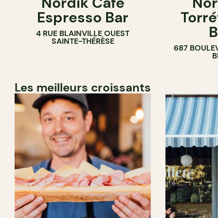
Nordik Café
Nor
CAFÉ
Espresso Bar
Torré
B
4 RUE BLAINVILLE OUEST
SAINTE-THÉRÈSE
687 BOULE
B
Les meilleurs croissants