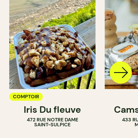
COMPTOIR
Iris Du fleuve
Cams
472 RUE NOTRE DAME
433 RU
SAINT-SULPICE
M