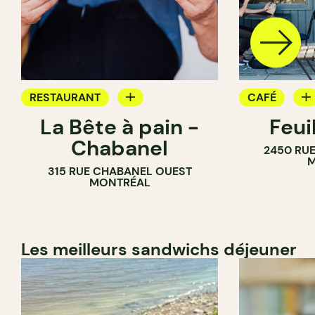
RESTAURANT
CAFÉ
La Bête à pain -
Feui
CAFÉ
PÂTISSERIE
Chabanel
2450 RUE
PÂTISSERIE
M
315 RUE CHABANEL OUEST
BOULANGERIE
MONTRÉAL
Les meilleurs sandwichs déjeuner