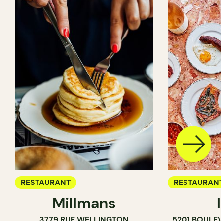
RESTAURANT
RESTAURAN
Millmans
CAFÉ
3779 RUE WELLINGTON
5201 BOULE
BAR À VIN