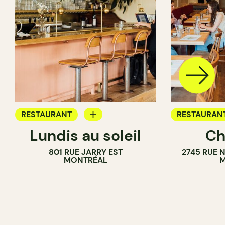
RESTAURANT
RESTAURAN
Lundis au soleil
Ch
BAR À VIN
801 RUE JARRY EST
2745 RUE 
MONTRÉAL
M