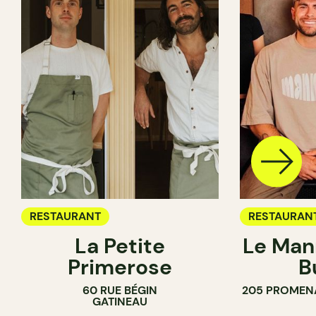
RESTAURANT
RESTAURAN
La Petite
Le Man
Primerose
B
60 RUE BÉGIN
205 PROMEN
GATINEAU