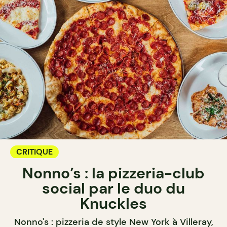
CRITIQUE
Nonno’s : la pizzeria-club
social par le duo du
Knuckles
Nonno's : pizzeria de style New York à Villeray,