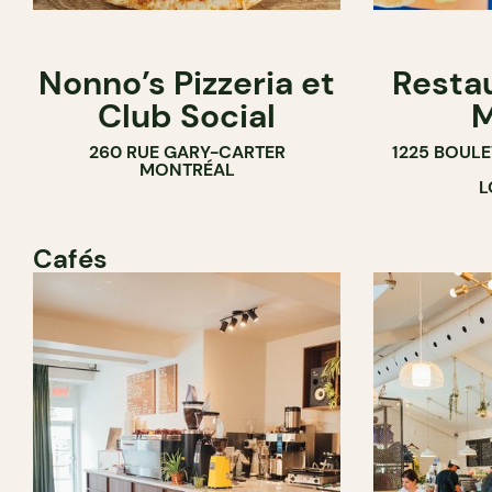
Nonno’s Pizzeria et
Resta
Club Social
M
260 RUE GARY-CARTER
1225 BOUL
MONTRÉAL
L
Cafés