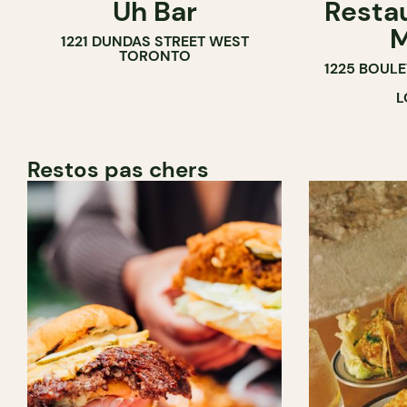
Uh Bar
Resta
BAR À COCKTAIL
M
1221 DUNDAS STREET WEST
TORONTO
1225 BOUL
L
Restos pas chers