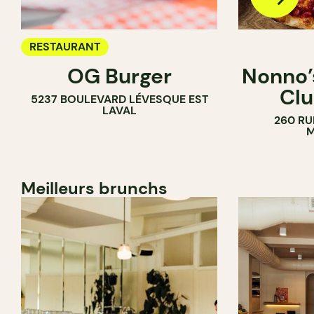
RESTAURANT
OG Burger
Nonno’s
Clu
5237 BOULEVARD LÉVESQUE EST
LAVAL
260 RU
M
Meilleurs brunchs