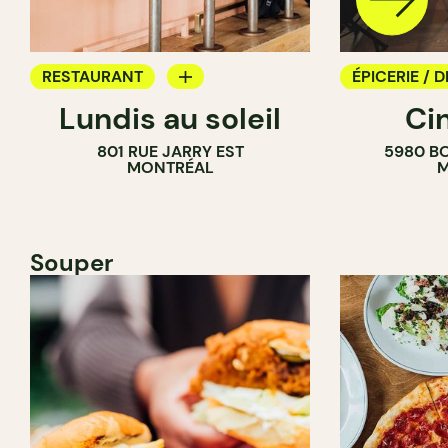
RESTAURANT
ÉPICERIE / D
Lundis au soleil
Ci
BAR À VIN
COMPTOIR
801 RUE JARRY EST
5980 B
CAVISTE
MONTRÉAL
M
Souper