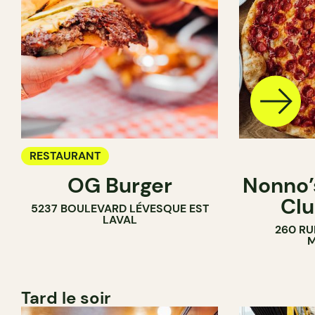
RESTAURANT
OG Burger
Nonno’s
Clu
5237 BOULEVARD LÉVESQUE EST
LAVAL
260 RU
M
Tard le soir