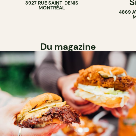
S
3927 RUE SAINT-DENIS
MONTRÉAL
4869 A
M
Du magazine