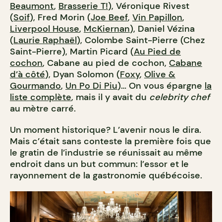
Beaumont
,
Brasserie T!
), Véronique Rivest
(
Soif
), Fred Morin (
Joe Beef
,
Vin Papillon
,
Liverpool House
,
McKiernan
), Daniel Vézina
(
Laurie Raphaël
), Colombe Saint-Pierre (Chez
Saint-Pierre), Martin Picard (
Au Pied de
cochon
, Cabane au pied de cochon,
Cabane
d’à côté
), Dyan Solomon (
Foxy
,
Olive &
Gourmando
,
Un Po Di Piu
)… On vous épargne
la
liste complète
, mais il y avait du
celebrity chef
au mètre carré.
Un moment historique? L’avenir nous le dira.
Mais c’était sans conteste la première fois que
le gratin de l’industrie se réunissait au même
endroit dans un but commun: l’essor et le
rayonnement de la gastronomie québécoise.