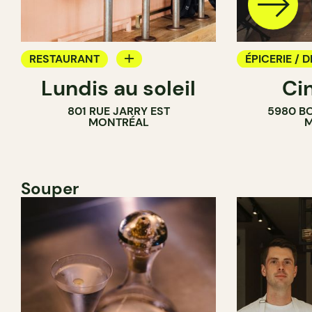
RESTAURANT
ÉPICERIE / D
Lundis au soleil
Ci
BAR À VIN
COMPTOIR
801 RUE JARRY EST
5980 B
CAVISTE
MONTRÉAL
M
Souper