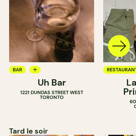
BAR
RESTAURAN
Uh Bar
La
BAR À COCKTAIL
Pr
1221 DUNDAS STREET WEST
TORONTO
60
Tard le soir