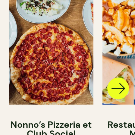
Nonno’s Pizzeria et
Resta
Club Social
M