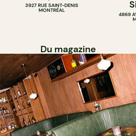
S
3927 RUE SAINT-DENIS
MONTRÉAL
4869 A
M
Du magazine