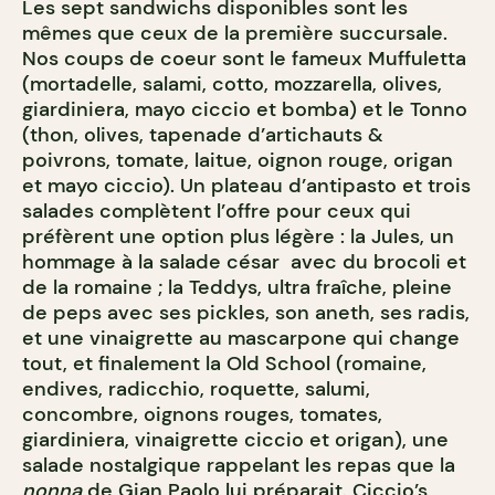
Les sept sandwichs disponibles sont les
mêmes que ceux de la première succursale.
Nos coups de coeur sont le fameux Muffuletta
(mortadelle, salami, cotto, mozzarella, olives,
giardiniera, mayo ciccio et bomba) et le Tonno
(thon, olives, tapenade d’artichauts &
poivrons, tomate, laitue, oignon rouge, origan
et mayo ciccio). Un plateau d’antipasto et trois
salades complètent l’offre pour ceux qui
préfèrent une option plus légère : la Jules, un
hommage à la salade césar avec du brocoli et
de la romaine ; la Teddys, ultra fraîche, pleine
de peps avec ses pickles, son aneth, ses radis,
et une vinaigrette au mascarpone qui change
tout, et finalement la Old School (romaine,
endives, radicchio, roquette, salumi,
concombre, oignons rouges, tomates,
giardiniera, vinaigrette ciccio et origan), une
salade nostalgique rappelant les repas que la
nonna
de Gian Paolo lui préparait. Ciccio’s