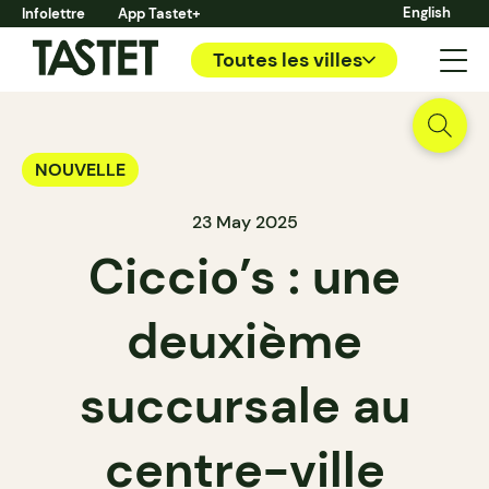
English
Infolettre
App Tastet+
Toutes les villes
NOUVELLE
23 May 2025
Ciccio’s : une
deuxième
succursale au
centre-ville