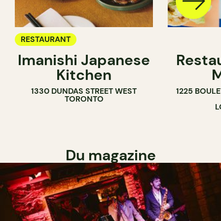
RESTAURANT
Imanishi Japanese
Resta
Kitchen
M
1330 DUNDAS STREET WEST
1225 BOUL
TORONTO
L
Du magazine