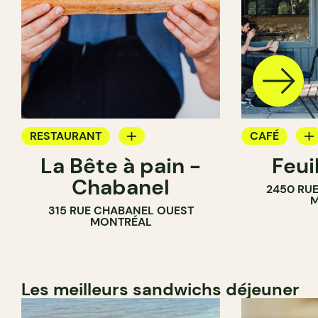
RESTAURANT
CAFÉ
La Bête à pain -
Feui
CAFÉ
PÂTISSERIE
Chabanel
2450 RUE
PÂTISSERIE
M
315 RUE CHABANEL OUEST
BOULANGERIE
MONTRÉAL
Les meilleurs sandwichs déjeuner