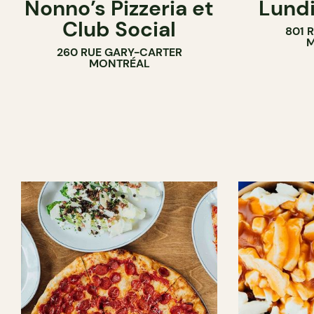
Nonno’s Pizzeria et
Lundi
BAR À VIN
Club Social
801 
M
260 RUE GARY-CARTER
MONTRÉAL