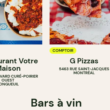
COMPTOIR
urant Votre
G Pizzas
aison
5463 RUE SAINT-JACQUES
MONTRÉAL
EVARD CURÉ-POIRIER
OUEST
ONGUEUIL
Bars à vin