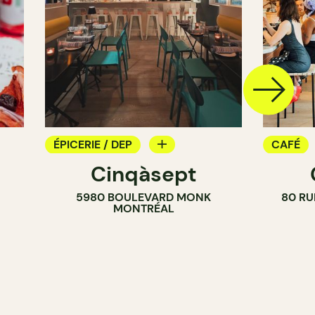
ÉPICERIE / DEP
CAFÉ
Cinqàsept
COMPTOIR
COMPT
5980 BOULEVARD MONK
80 RU
CAVISTE
MONTRÉAL