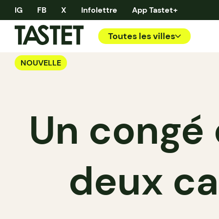
IG
FB
X
Infolettre
App Tastet+
Toutes les villes
NOUVELLE
Un congé 
deux ca