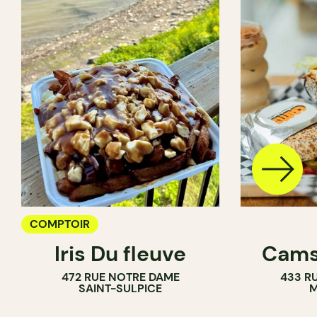
COMPTOIR
Iris Du fleuve
Cams
472 RUE NOTRE DAME
433 RU
SAINT-SULPICE
M