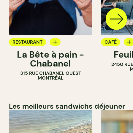
RESTAURANT
CAFÉ
La Bête à pain -
Feui
CAFÉ
PÂTISSERIE
Chabanel
2450 RUE
PÂTISSERIE
M
315 RUE CHABANEL OUEST
BOULANGERIE
MONTRÉAL
Les meilleurs sandwichs déjeuner