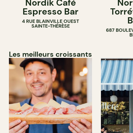
Nordik Café
Nor
CAFÉ
Espresso Bar
Torré
B
4 RUE BLAINVILLE OUEST
SAINTE-THÉRÈSE
687 BOULE
B
Les meilleurs croissants