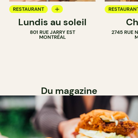
RESTAURANT
RESTAURAN
Lundis au soleil
Ch
BAR À VIN
801 RUE JARRY EST
2745 RUE 
MONTRÉAL
M
Du magazine