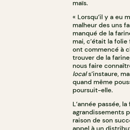
maïs.
« Lorsqu’il y a eu 
malheur des uns fai
manqué de la farine
mai, c’était la foli
ont commencé à che
trouver de la farin
nous faire connaît
local
s’instaure, mai
quand même pousser
poursuit-elle.
L’année passée, la
agrandissements po
raison de son succ
appel à un distrib