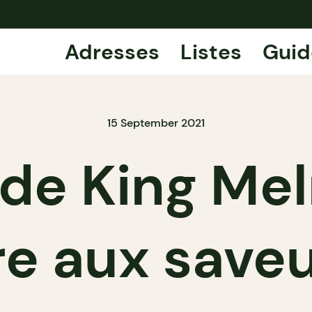
Adresses
Listes
Guid
15 September 2021
 de King Me
e aux saveu