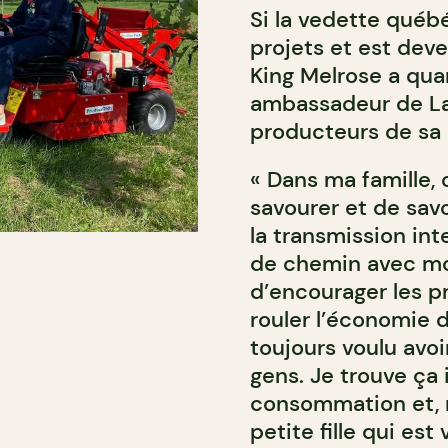
Si la vedette qué
projets et est dev
King Melrose a qu
ambassadeur de Lan
producteurs de sa 
« Dans ma famille, 
savourer et de savoi
la transmission int
de chemin avec moi
d’encourager les p
rouler l’économie d’
toujours voulu avo
gens. Je trouve ça 
consommation et, 
petite fille qui es