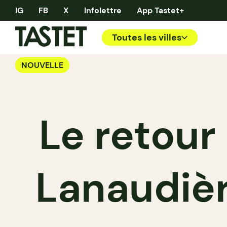
IG
FB
X
Infolettre
App Tastet+
Toutes les villes
NOUVELLE
Le retour
Lanaudièr