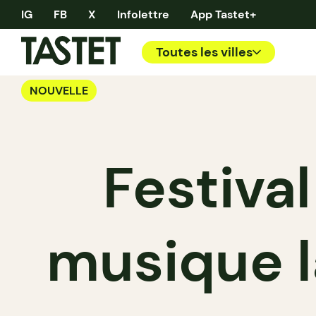
IG
FB
X
Infolettre
App Tastet+
Toutes les villes
NOUVELLE
Festiva
musique l