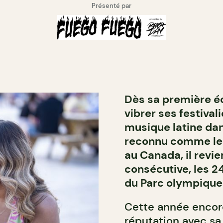
Présenté par
Dès sa première édi
vibrer ses festival
musique latine dan
reconnu comme le p
au Canada, il revi
consécutive, les 2
du Parc olympique
Cette année encore
réputation avec sa