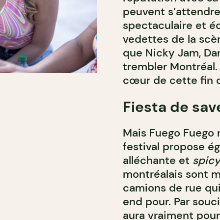
peuvent s’attendr
spectaculaire et éc
vedettes de la scè
que Nicky Jam, Dan
trembler Montréal. 
cœur de cette fin
Fiesta de sav
Mais Fuego Fuego n
festival propose é
alléchante et
spic
montréalais sont m
camions de rue qui
end pour. Par souci
aura vraiment pour