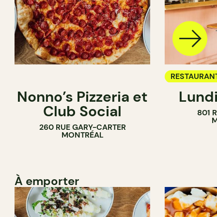
RESTAURAN
Nonno’s Pizzeria et
Lundi
BAR À VIN
Club Social
801 
M
260 RUE GARY-CARTER
MONTRÉAL
À emporter