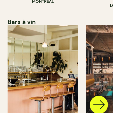
MONTRÉAL
L
Bars à vin