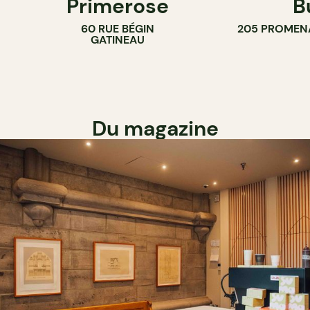
Primerose
B
60 RUE BÉGIN
205 PROMEN
GATINEAU
Du magazine