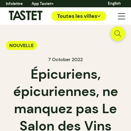
English
Infolettre
App Tastet+
Toutes les villes
NOUVELLE
7 October 2022
Épicuriens,
épicuriennes, ne
manquez pas Le
Salon des Vins