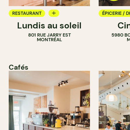
RESTAURANT
ÉPICERIE / D
Lundis au soleil
Ci
BAR À VIN
COMPTOIR
801 RUE JARRY EST
5980 B
CAVISTE
MONTRÉAL
M
Cafés