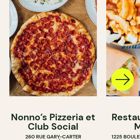
Nonno’s Pizzeria et
Resta
Club Social
M
260 RUE GARY-CARTER
1225 BOUL