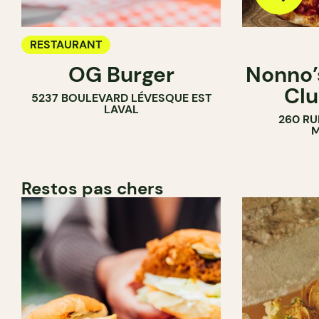
RESTAURANT
OG Burger
Nonno’s
Clu
5237 BOULEVARD LÉVESQUE EST
LAVAL
260 RU
M
Restos pas chers