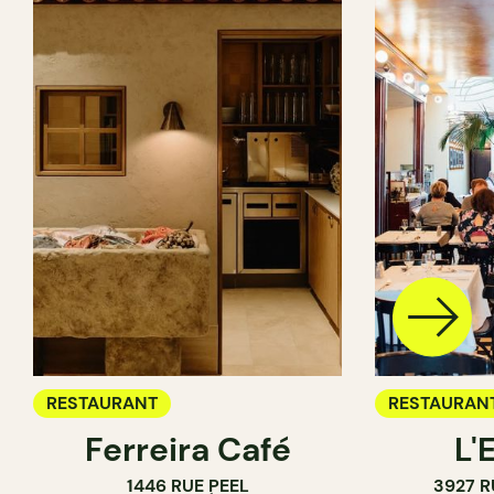
RESTAURANT
RESTAURAN
Ferreira Café
L'
1446 RUE PEEL
3927 R