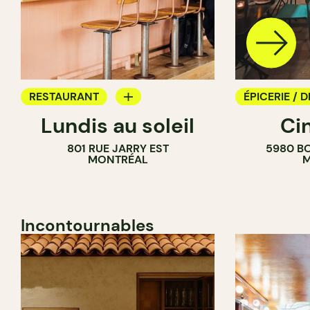
RESTAURANT
ÉPICERIE / D
Lundis au soleil
Ci
BAR À VIN
COMPTOIR
801 RUE JARRY EST
5980 B
CAVISTE
MONTRÉAL
M
Incontournables