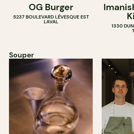
OG Burger
Imanis
K
5237 BOULEVARD LÉVESQUE EST
LAVAL
1330 DUN
Souper