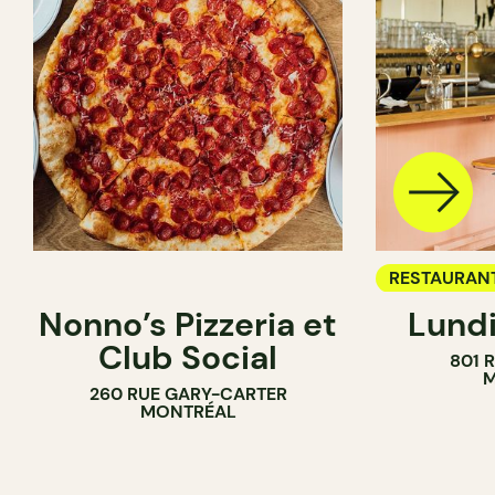
RESTAURAN
Nonno’s Pizzeria et
Lundi
BAR À VIN
Club Social
801 
M
260 RUE GARY-CARTER
MONTRÉAL