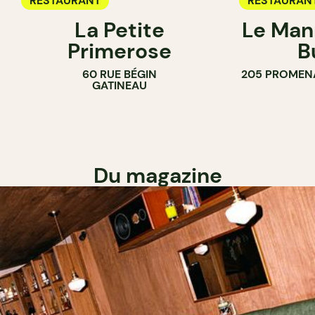
RESTAURANT
RESTAURAN
La Petite
Le Man
Primerose
B
60 RUE BÉGIN
205 PROMEN
GATINEAU
Du magazine