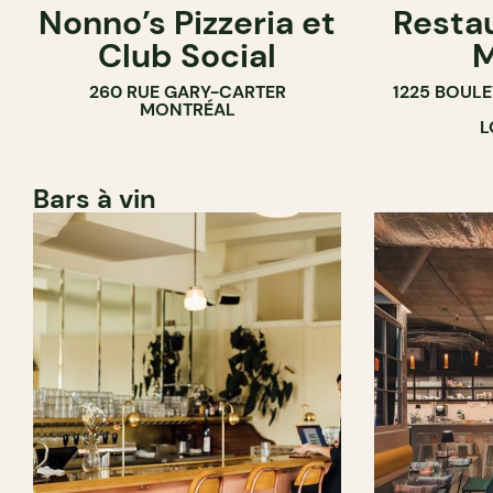
Nonno’s Pizzeria et
Resta
Club Social
M
260 RUE GARY-CARTER
1225 BOUL
MONTRÉAL
L
Bars à vin