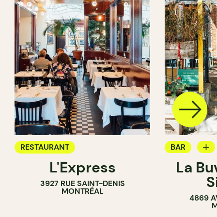
RESTAURANT
BAR
L'Express
La Bu
BAR À VIN
S
3927 RUE SAINT-DENIS
MONTRÉAL
4869 A
M