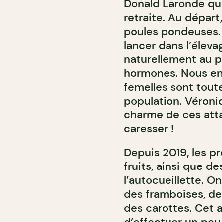
Donald Laronde qui
retraite. Au départ
poules pondeuses. P
lancer dans l’élev
naturellement au pâ
hormones. Nous en 
femelles sont toute
population. Véroni
charme de ces atta
caresser !
Depuis 2019, les pr
fruits, ainsi que d
l’autocueillette. O
des framboises, de
des carottes. Cet a
d’effectuer un peu