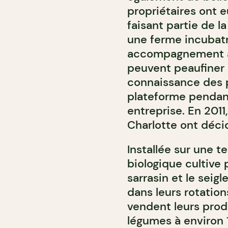
propriétaires ont e
faisant partie de l
une ferme incubatri
accompagnement à l
peuvent peaufiner l
connaissance des p
plateforme pendant
entreprise. En 2011
Charlotte ont décid
Installée sur une t
biologique cultive 
sarrasin et le seig
dans leurs rotation
vendent leurs prod
légumes à environ 