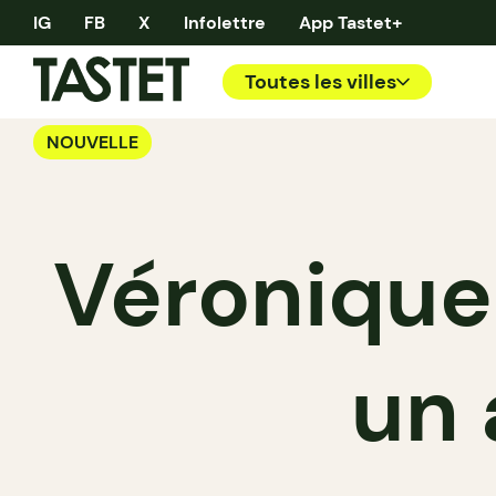
IG
FB
X
Infolettre
App Tastet+
Toutes les villes
NOUVELLE
Véronique 
un 