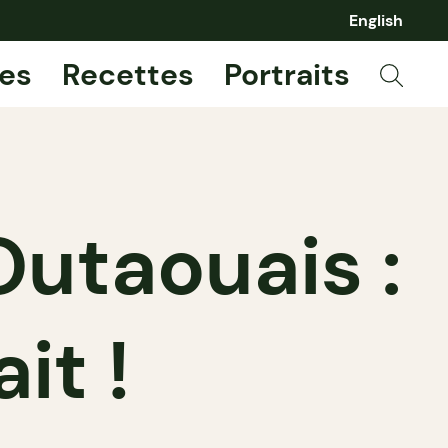
English
es
Recettes
Portraits
Outaouais :
it !