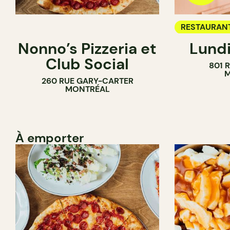
RESTAURAN
Nonno’s Pizzeria et
Lundi
BAR À VIN
Club Social
801 
M
260 RUE GARY-CARTER
MONTRÉAL
À emporter