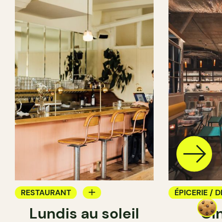
RESTAURANT
ÉPICERIE / D
Lundis au soleil
Ci
BAR À VIN
COMPTOIR