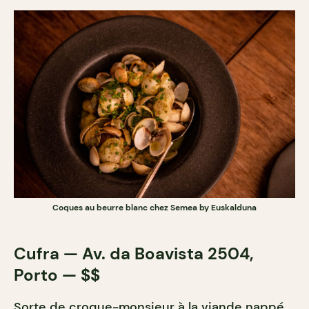
Coques au beurre blanc chez Semea by Euskalduna
Cufra — Av. da Boavista 2504,
Porto — $$
Sorte de croque-monsieur à la viande nappé