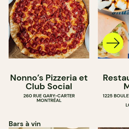
Nonno’s Pizzeria et
Resta
Club Social
M
260 RUE GARY-CARTER
1225 BOUL
MONTRÉAL
L
Bars à vin