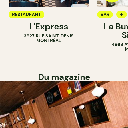
RESTAURANT
BAR
L'Express
La Bu
BAR À VIN
S
3927 RUE SAINT-DENIS
MONTRÉAL
4869 A
M
Du magazine