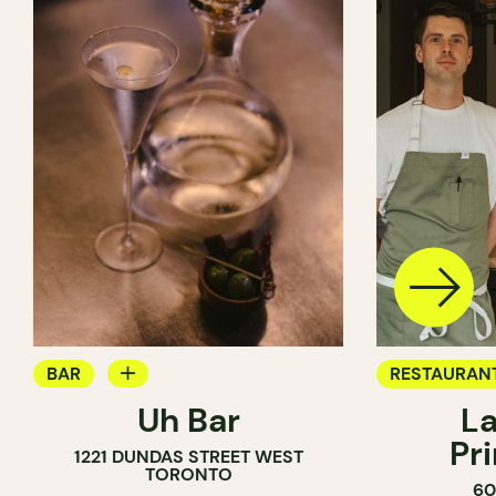
BAR
RESTAURAN
Uh Bar
La
BAR À COCKTAIL
Pr
1221 DUNDAS STREET WEST
TORONTO
60