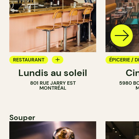
RESTAURANT
ÉPICERIE / D
Lundis au soleil
Ci
BAR À VIN
COMPTOIR
801 RUE JARRY EST
5980 B
CAVISTE
MONTRÉAL
M
Souper