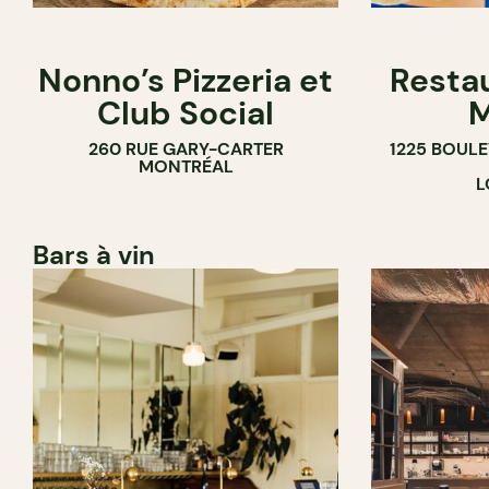
Nonno’s Pizzeria et
Resta
Club Social
M
260 RUE GARY-CARTER
1225 BOUL
MONTRÉAL
L
Bars à vin