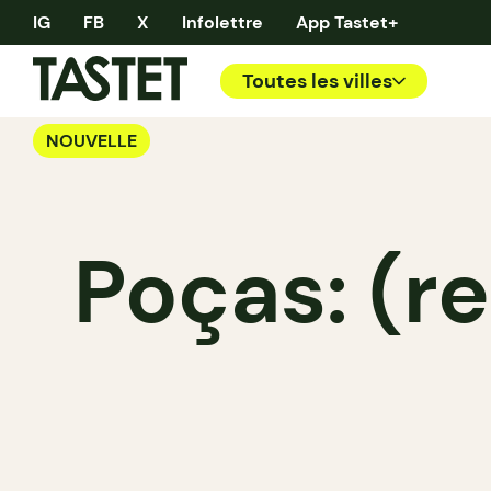
IG
FB
X
Infolettre
App Tastet+
Toutes les villes
NOUVELLE
Poças: (re