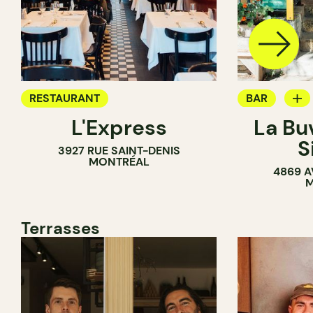
RESTAURANT
BAR
L'Express
La Bu
BAR À VIN
S
3927 RUE SAINT-DENIS
MONTRÉAL
4869 A
M
Terrasses