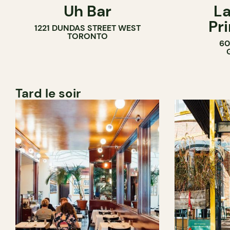
Uh Bar
La
BAR À COCKTAIL
Pr
1221 DUNDAS STREET WEST
TORONTO
60
Tard le soir