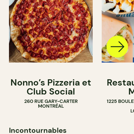
Nonno’s Pizzeria et
Resta
Club Social
M
260 RUE GARY-CARTER
1225 BOUL
MONTRÉAL
L
Incontournables