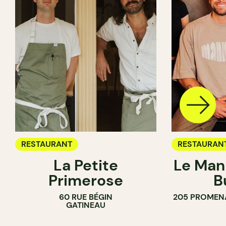
RESTAURANT
RESTAURAN
La Petite
Le Man
Primerose
B
60 RUE BÉGIN
205 PROMEN
GATINEAU