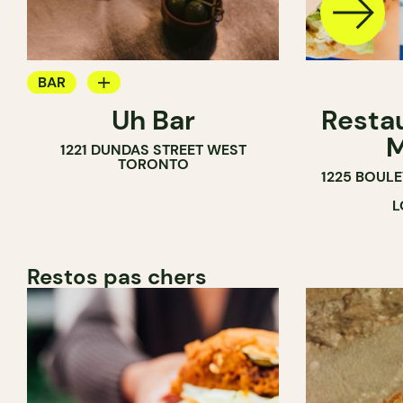
BAR
Uh Bar
Resta
BAR À COCKTAIL
M
1221 DUNDAS STREET WEST
TORONTO
1225 BOUL
L
Restos pas chers