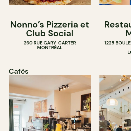
Nonno’s Pizzeria et
Resta
Club Social
M
260 RUE GARY-CARTER
1225 BOUL
MONTRÉAL
L
Cafés