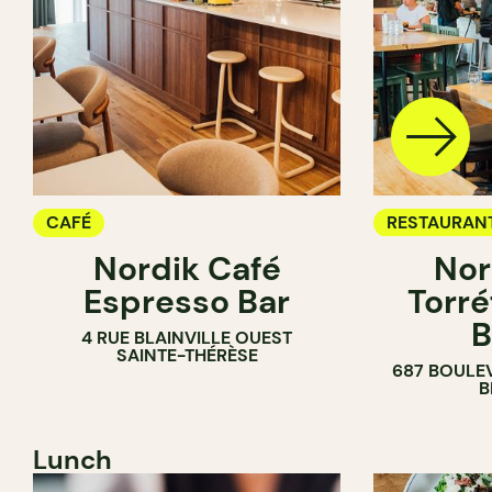
CAFÉ
RESTAURAN
Nordik Café
Nor
CAFÉ
Espresso Bar
Torré
B
4 RUE BLAINVILLE OUEST
SAINTE-THÉRÈSE
687 BOULE
B
Lunch