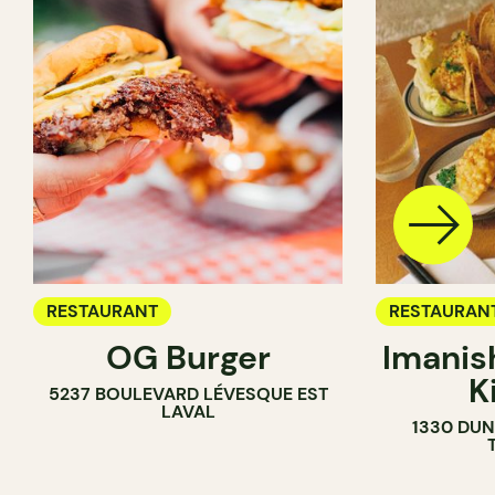
RESTAURANT
RESTAURAN
OG Burger
Imanis
K
5237 BOULEVARD LÉVESQUE EST
LAVAL
1330 DUN