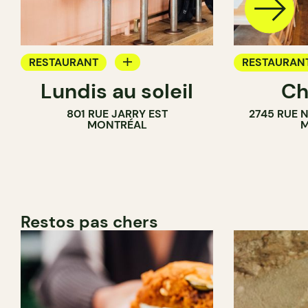
RESTAURANT
RESTAURAN
Lundis au soleil
Ch
BAR À VIN
801 RUE JARRY EST
2745 RUE 
MONTRÉAL
M
Restos pas chers