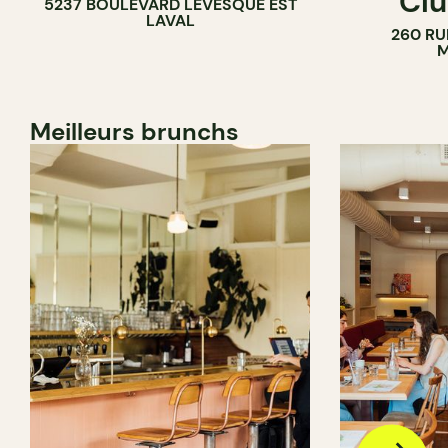
Clu
5237 BOULEVARD LÉVESQUE EST
LAVAL
260 RU
M
Meilleurs brunchs