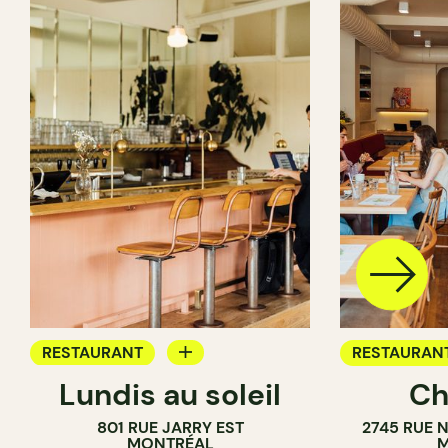
RESTAURANT
RESTAURAN
Lundis au soleil
Ch
BAR À VIN
801 RUE JARRY EST
2745 RUE 
MONTRÉAL
M