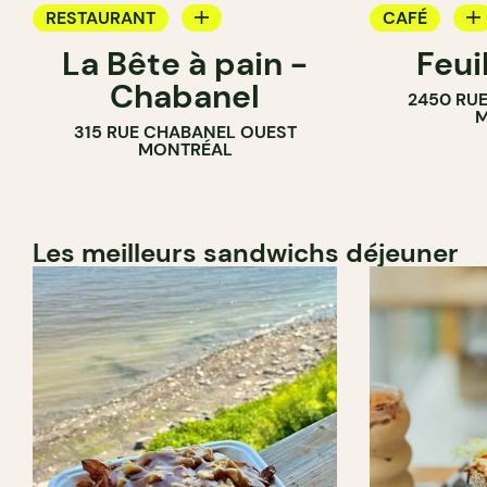
RESTAURANT
CAFÉ
La Bête à pain -
Feui
CAFÉ
PÂTISSERIE
Chabanel
2450 RUE
PÂTISSERIE
M
315 RUE CHABANEL OUEST
BOULANGERIE
MONTRÉAL
Les meilleurs sandwichs déjeuner