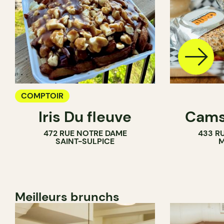
COMPTOIR
Iris Du fleuve
Cams
472 RUE NOTRE DAME
433 RU
SAINT-SULPICE
M
Meilleurs brunchs