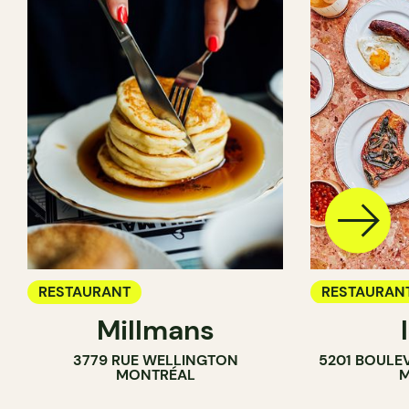
RESTAURANT
RESTAURAN
Millmans
CAFÉ
3779 RUE WELLINGTON
5201 BOULE
BAR À VIN
MONTRÉAL
M
CAVISTE