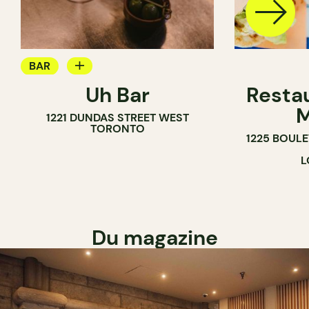
BAR
Uh Bar
Resta
BAR À COCKTAIL
M
1221 DUNDAS STREET WEST
TORONTO
1225 BOUL
L
Du magazine