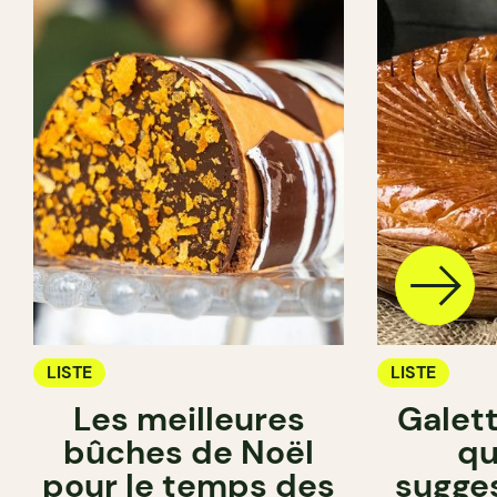
LISTE
LISTE
Les meilleures
Galett
bûches de Noël
qu
pour le temps des
sugge