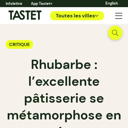
English
Infolettre
App Tastet+
Toutes les villes
CRITIQUE
Rhubarbe :
l’excellente
pâtisserie se
métamorphose en