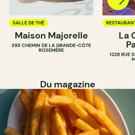
SALLE DE THÉ
RESTAURAN
Maison Majorelle
La 
SALLE DE T
P
395 CHEMIN DE LA GRANDE-CÔTE
ROSEMÈRE
1228 RUE 
M
Du magazine