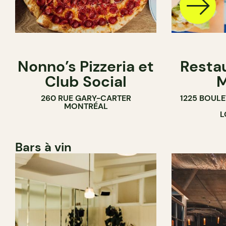
Nonno’s Pizzeria et
Resta
Club Social
M
260 RUE GARY-CARTER
1225 BOUL
MONTRÉAL
L
Bars à vin