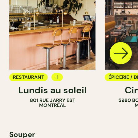
RESTAURANT
ÉPICERIE / D
Lundis au soleil
Ci
BAR À VIN
COMPTOIR
801 RUE JARRY EST
5980 B
CAVISTE
MONTRÉAL
M
Souper