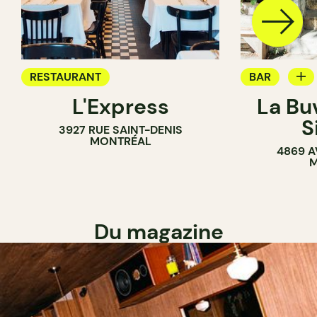
RESTAURANT
BAR
L'Express
La Bu
BAR À VIN
S
3927 RUE SAINT-DENIS
MONTRÉAL
4869 A
M
Du magazine