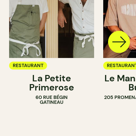
RESTAURANT
RESTAURAN
La Petite
Le Man
Primerose
B
60 RUE BÉGIN
205 PROMEN
GATINEAU