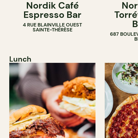
Nordik Café
Nor
CAFÉ
Espresso Bar
Torré
B
4 RUE BLAINVILLE OUEST
SAINTE-THÉRÈSE
687 BOULE
B
Lunch