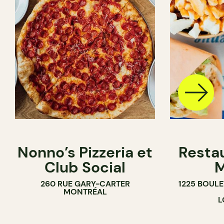
Nonno’s Pizzeria et
Resta
Club Social
M
260 RUE GARY-CARTER
1225 BOUL
MONTRÉAL
L