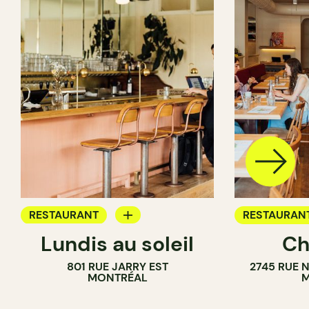
RESTAURANT
RESTAURAN
Lundis au soleil
Ch
BAR À VIN
801 RUE JARRY EST
2745 RUE 
MONTRÉAL
M