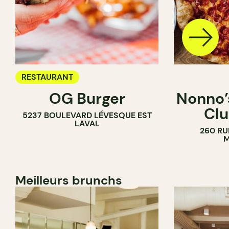
RESTAURANT
OG Burger
Nonno’s
Clu
5237 BOULEVARD LÉVESQUE EST
LAVAL
260 RU
M
Meilleurs brunchs