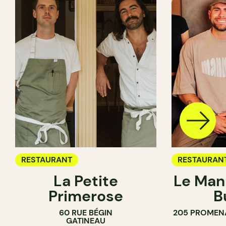
RESTAURANT
RESTAURAN
La Petite
Le Man
Primerose
B
60 RUE BÉGIN
205 PROMEN
GATINEAU