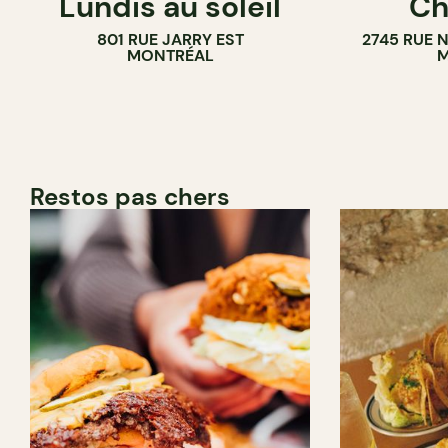
Lundis au soleil
Ch
BAR À VIN
801 RUE JARRY EST
2745 RUE 
MONTRÉAL
M
Restos pas chers