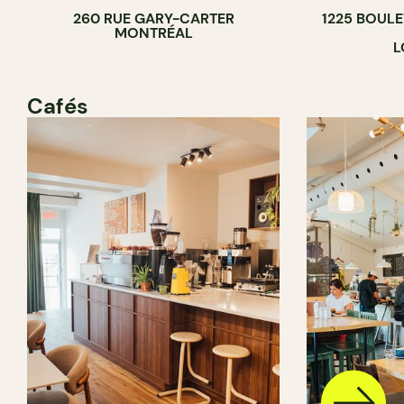
260 RUE GARY-CARTER
1225 BOUL
MONTRÉAL
L
Cafés