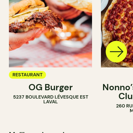
RESTAURANT
OG Burger
Nonno’s
Clu
5237 BOULEVARD LÉVESQUE EST
LAVAL
260 RU
M