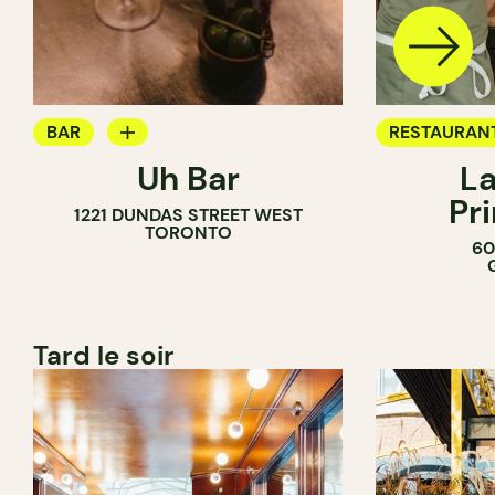
BAR
RESTAURAN
Uh Bar
La
BAR À COCKTAIL
Pr
1221 DUNDAS STREET WEST
TORONTO
60
Tard le soir