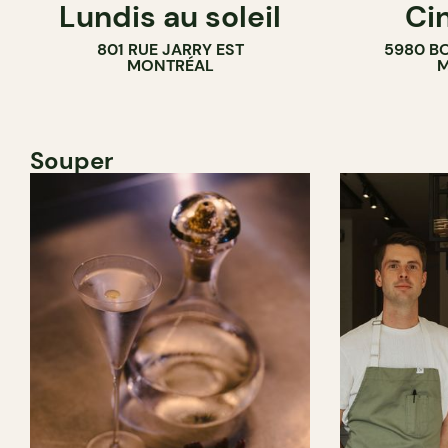
Lundis au soleil
Ci
BAR À VIN
COMPTOIR
801 RUE JARRY EST
5980 B
CAVISTE
MONTRÉAL
M
Souper