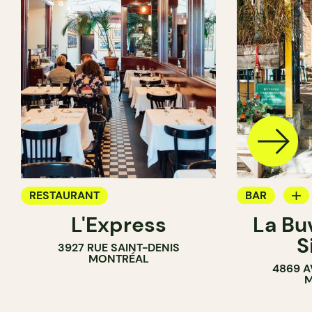
RESTAURANT
BAR
L'Express
La Bu
BAR À VIN
S
3927 RUE SAINT-DENIS
MONTRÉAL
4869 A
M