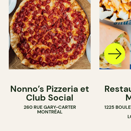
Nonno’s Pizzeria et
Resta
Club Social
M
260 RUE GARY-CARTER
1225 BOUL
MONTRÉAL
L