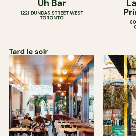
Uh Bar
La
BAR À COCKTAIL
Pr
1221 DUNDAS STREET WEST
TORONTO
60
Tard le soir