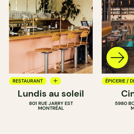
RESTAURANT
ÉPICERIE / D
Lundis au soleil
Ci
BAR À VIN
COMPTOIR
801 RUE JARRY EST
5980 B
CAVISTE
MONTRÉAL
M