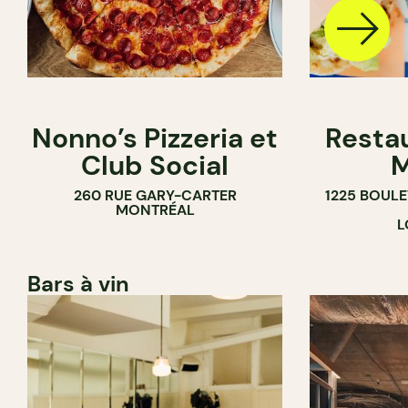
Nonno’s Pizzeria et
Resta
Club Social
M
260 RUE GARY-CARTER
1225 BOUL
MONTRÉAL
L
Bars à vin