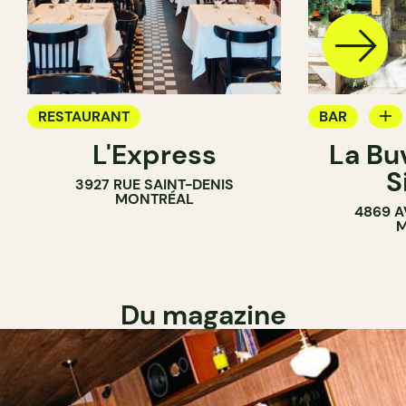
RESTAURANT
BAR
L'Express
La Bu
BAR À VIN
S
3927 RUE SAINT-DENIS
MONTRÉAL
4869 A
M
Du magazine