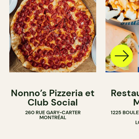
Nonno’s Pizzeria et
Resta
Club Social
M
260 RUE GARY-CARTER
1225 BOUL
MONTRÉAL
L