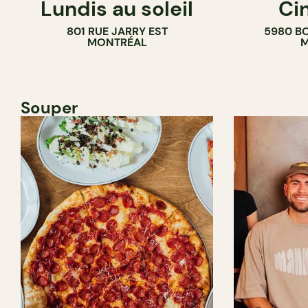
Lundis au soleil
Ci
BAR À VIN
COMPTOIR
801 RUE JARRY EST
5980 B
CAVISTE
MONTRÉAL
M
Souper