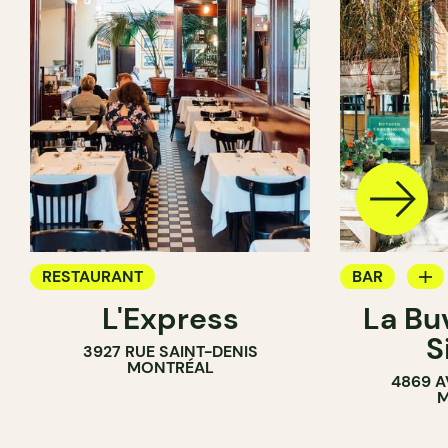
RESTAURANT
BAR
L'Express
La Bu
BAR À VIN
S
3927 RUE SAINT-DENIS
MONTRÉAL
4869 A
M