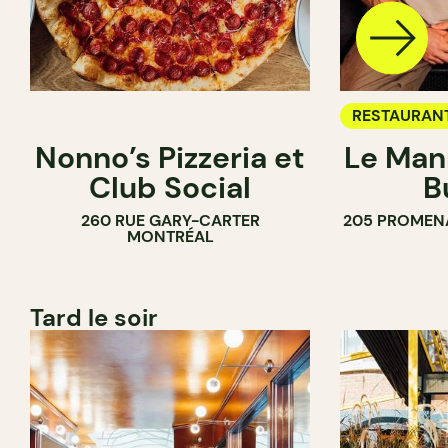
RESTAURAN
Nonno’s Pizzeria et
Le Man
Club Social
B
260 RUE GARY-CARTER
205 PROMEN
MONTRÉAL
Tard le soir