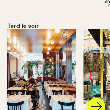
60
Tard le soir