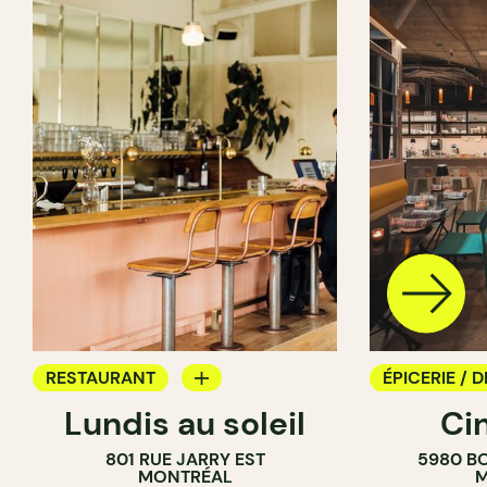
RESTAURANT
ÉPICERIE / D
Lundis au soleil
Ci
BAR À VIN
COMPTOIR
801 RUE JARRY EST
5980 B
CAVISTE
MONTRÉAL
M