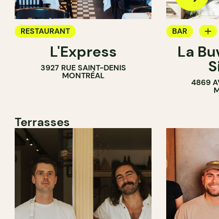
RESTAURANT
BAR
L'Express
La Bu
BAR À VIN
S
3927 RUE SAINT-DENIS
MONTRÉAL
4869 A
M
Terrasses