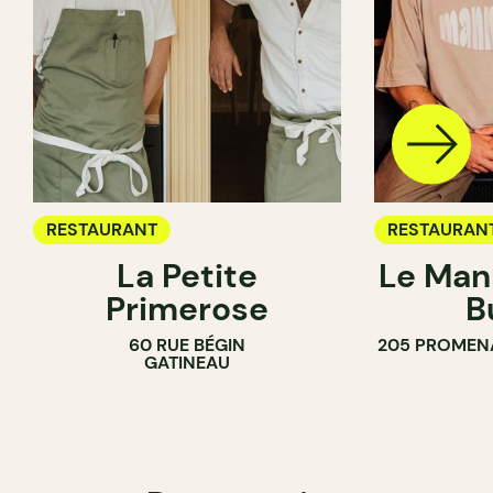
RESTAURANT
RESTAURAN
La Petite
Le Man
Primerose
B
60 RUE BÉGIN
205 PROMEN
GATINEAU