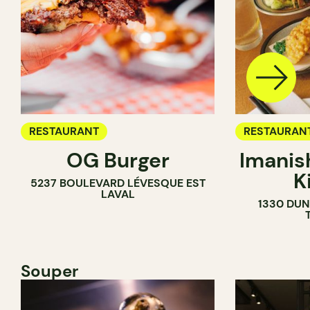
RESTAURANT
RESTAURAN
OG Burger
Imanis
K
5237 BOULEVARD LÉVESQUE EST
LAVAL
1330 DUN
Souper