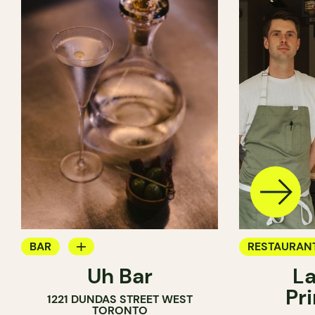
BAR
RESTAURAN
Uh Bar
La
BAR À COCKTAIL
Pr
1221 DUNDAS STREET WEST
TORONTO