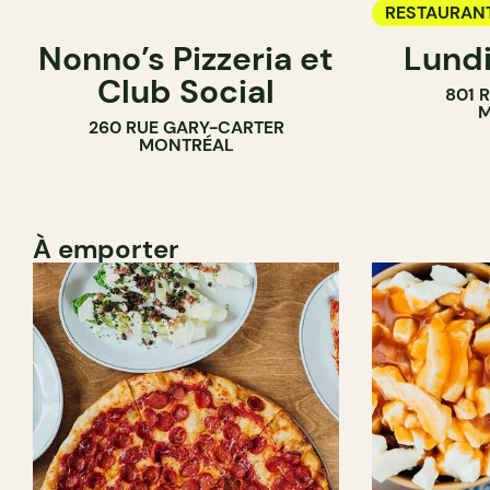
RESTAURAN
Nonno’s Pizzeria et
Lundi
BAR À VIN
Club Social
801 
M
260 RUE GARY-CARTER
MONTRÉAL
À emporter