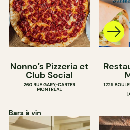
Nonno’s Pizzeria et
Resta
Club Social
M
260 RUE GARY-CARTER
1225 BOUL
MONTRÉAL
L
Bars à vin