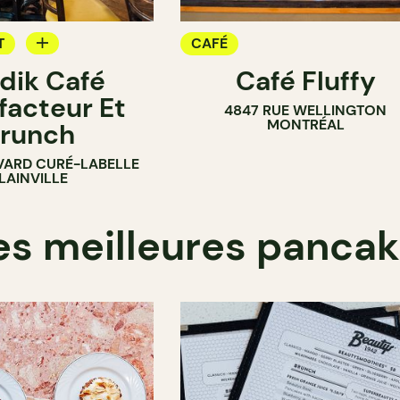
T
CAFÉ
dik Café
Café Fluffy
facteur Et
4847 RUE WELLINGTON
MONTRÉAL
runch
VARD CURÉ-LABELLE
LAINVILLE
es meilleures panca