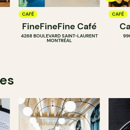
CAFÉ
CAFÉ
FineFineFine Café
Ca
4268 BOULEVARD SAINT-LAURENT
99
MONTRÉAL
kes