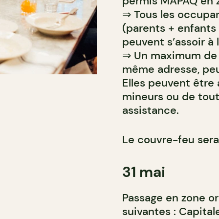
permis MAPAQ en z
⇒ Tous les occupa
(parents + enfants 
peuvent s’assoir à
⇒ Un maximum de d
même adresse, peu
Elles peuvent être
mineurs ou de tout
assistance.
Le couvre-feu sera
31 mai
Passage en zone or
suivantes : Capital