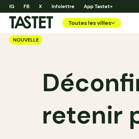
IG
FB
X
Infolettre
App Tastet+
Toutes les villes
NOUVELLE
Déconfi
retenir 