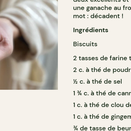
une ganache au from
mot : décadent !
Ingrédients
Biscuits
2 tasses de farine
2 c. à thé de poud
½ c. à thé de sel
1 ¾ c. à thé de can
1 c. à thé de clou d
1 c. à thé de ging
¾ de tasse de beu