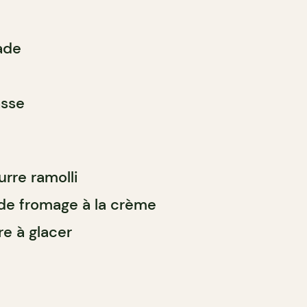
ade
asse
rre ramolli
de fromage à la crème
re à glacer
e