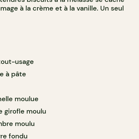
age à la crème et à la vanille. Un seul
 tout-usage
re à pâte
nelle moulue
e girofle moulu
embre moulu
rre fondu