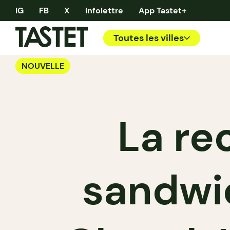
IG
FB
X
Infolettre
App Tastet+
Toutes les villes
NOUVELLE
La re
sandwic