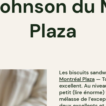
Johnson du 
Plaza
Les biscuits sandw
Montréal Plaza
— To
excellent. Au nive
petit (lire énorme)
mélasse de l’excep
deux excellents et