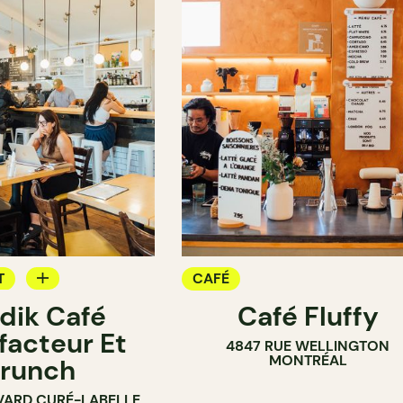
T
CAFÉ
dik Café
Café Fluffy
facteur Et
4847 RUE WELLINGTON
MONTRÉAL
runch
VARD CURÉ-LABELLE