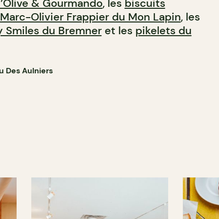
’Olive & Gourmando
, les
biscuits
 Marc-Olivier Frappier du Mon Lapin
, les
 Smiles du Bremner
et les
pikelets du
u Des Aulniers