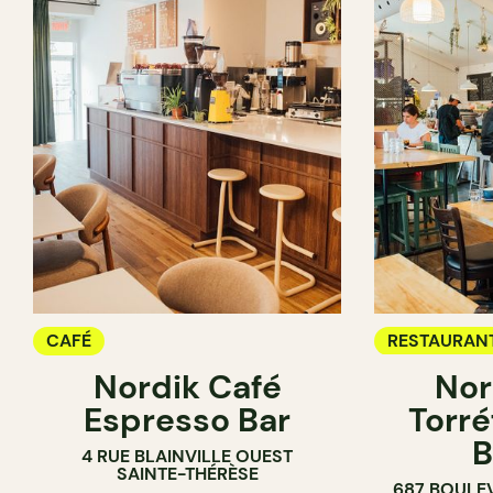
CAFÉ
RESTAURAN
Nordik Café
Nor
CAFÉ
Espresso Bar
Torré
B
4 RUE BLAINVILLE OUEST
SAINTE-THÉRÈSE
687 BOULE