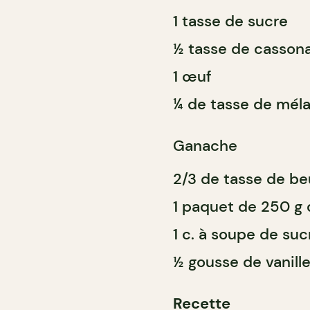
1 tasse de sucre
½ tasse de casson
1 œuf
¼ de tasse de mél
Ganache
2/3 de tasse de beu
1 paquet de 250 g 
1 c. à soupe de suc
½ gousse de vanill
Recette