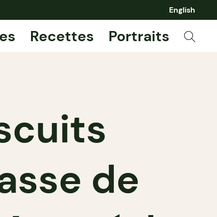
English
es
Recettes
Portraits
scuits
lasse de