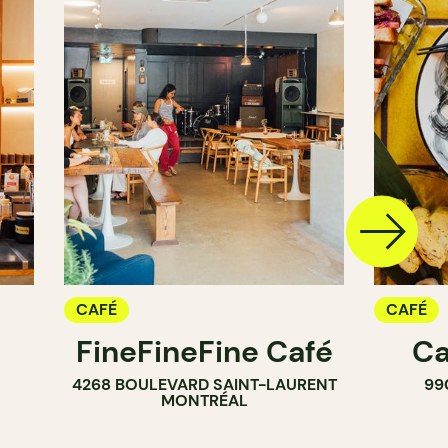
CAFÉ
CAFÉ
FineFineFine Café
Ca
4268 BOULEVARD SAINT-LAURENT
99
MONTRÉAL