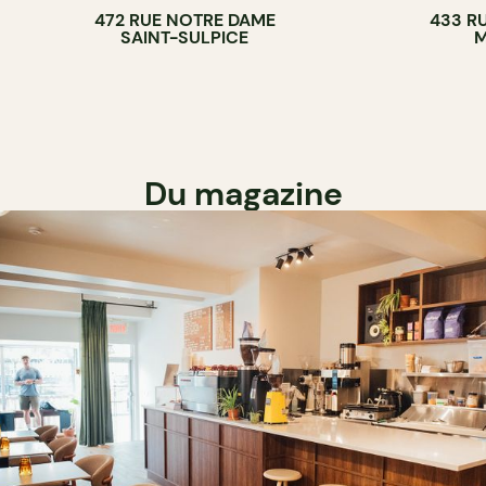
472 RUE NOTRE DAME
433 RU
SAINT-SULPICE
M
Du magazine