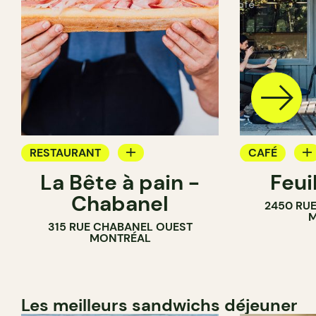
RESTAURANT
CAFÉ
La Bête à pain -
Feui
CAFÉ
PÂTISSERIE
Chabanel
2450 RUE
PÂTISSERIE
M
315 RUE CHABANEL OUEST
BOULANGERIE
MONTRÉAL
Les meilleurs sandwichs déjeuner