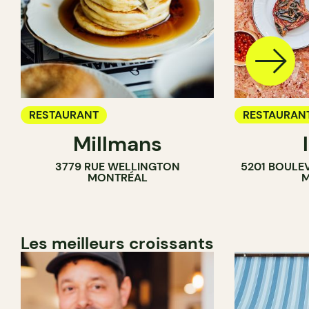
RESTAURANT
RESTAURAN
Millmans
CAFÉ
3779 RUE WELLINGTON
5201 BOULE
BAR À VIN
MONTRÉAL
M
CAVISTE
Les meilleurs croissants