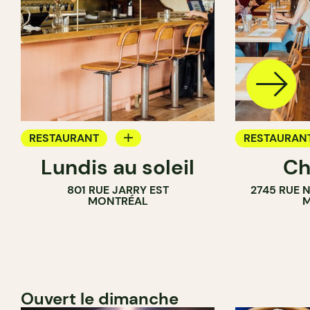
RESTAURANT
RESTAURAN
Lundis au soleil
Ch
BAR À VIN
801 RUE JARRY EST
2745 RUE 
MONTRÉAL
M
Ouvert le dimanche