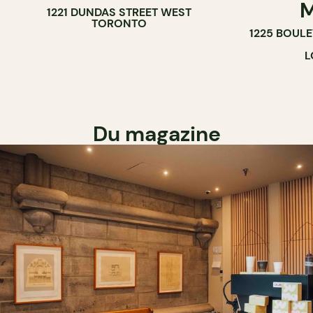
M
1221 DUNDAS STREET WEST
TORONTO
1225 BOUL
L
Du magazine