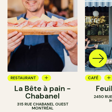
RESTAURANT
CAFÉ
La Bête à pain -
Feui
CAFÉ
PÂTISSERIE
Chabanel
2450 RUE
PÂTISSERIE
M
315 RUE CHABANEL OUEST
BOULANGERIE
MONTRÉAL