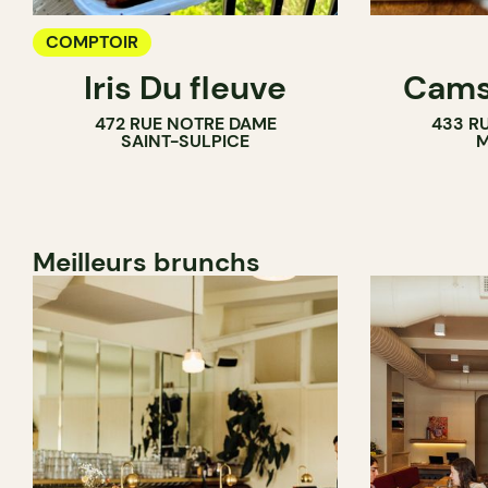
COMPTOIR
Iris Du fleuve
Cams
472 RUE NOTRE DAME
433 RU
SAINT-SULPICE
M
Meilleurs brunchs