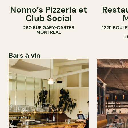
Nonno’s Pizzeria et
Resta
Club Social
M
260 RUE GARY-CARTER
1225 BOUL
MONTRÉAL
L
Bars à vin