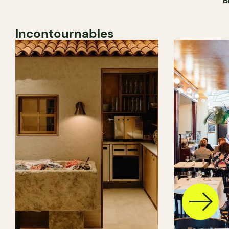
B
Incontournables