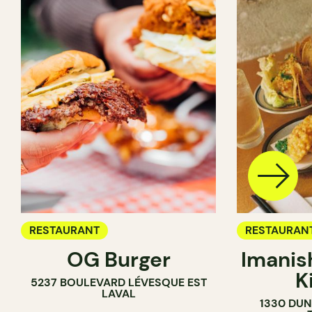
RESTAURANT
RESTAURAN
OG Burger
Imanis
K
5237 BOULEVARD LÉVESQUE EST
LAVAL
1330 DUN