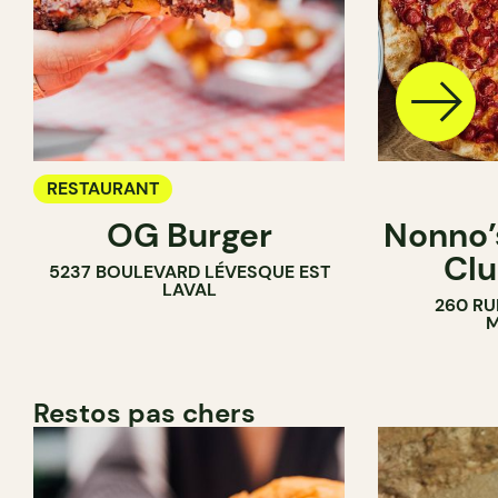
RESTAURANT
OG Burger
Nonno’s
Clu
5237 BOULEVARD LÉVESQUE EST
LAVAL
260 RU
M
Restos pas chers