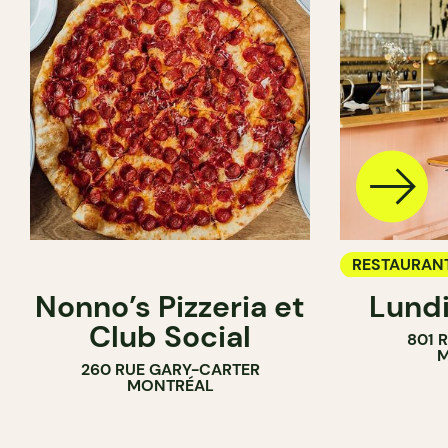
RESTAURAN
Nonno’s Pizzeria et
Lundi
BAR À VIN
Club Social
801 
M
260 RUE GARY-CARTER
MONTRÉAL