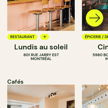
RESTAURANT
ÉPICERIE / D
Lundis au soleil
Ci
BAR À VIN
COMPTOIR
801 RUE JARRY EST
5980 B
CAVISTE
MONTRÉAL
M
Cafés