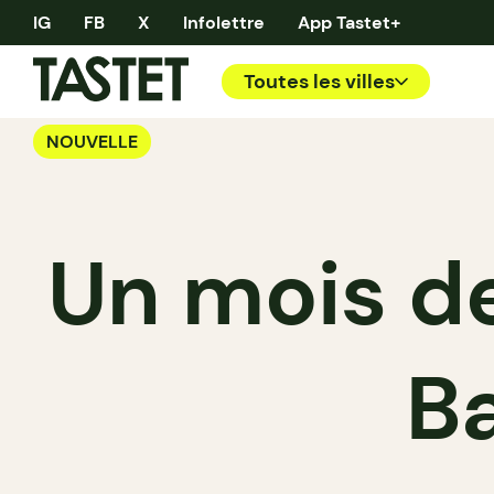
IG
FB
X
Infolettre
App Tastet+
Toutes les villes
NOUVELLE
Un mois de
B