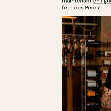
maintenant
en lign
fête des Pères!