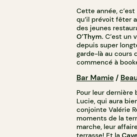
Cette année, c’est 
qu’il prévoit fêter
des jeunes restaur
O’Thym
. C’est un 
depuis super longt
garde-là au cours d
commencé à booke
Bar Mamie
/
Bea
Pour leur dernière 
Lucie, qui aura bie
conjointe Valérie 
moments de la ter
marche, leur affair
terrasse! Et la
Cave