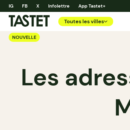
IG
FB
X
Infolettre
App Tastet+
Toutes les villes
NOUVELLE
Les adres
M