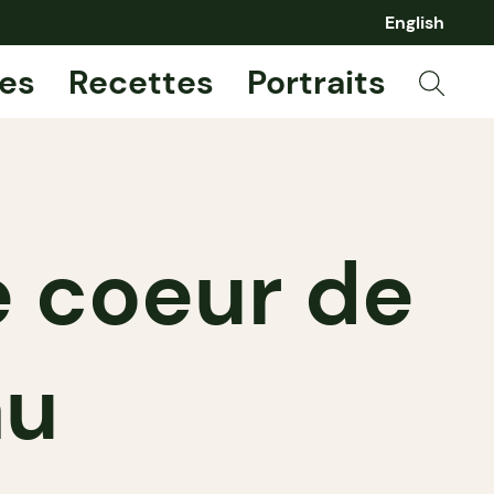
English
es
Recettes
Portraits
e coeur de
au