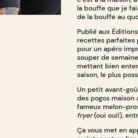
la bouffe que je fai
de la bouffe au quo
Publié aux Éditions
recettes parfaites 
pour un apéro impro
souper de semaine q
mettant bien enten
saison, le plus poss
Un petit avant-goût
des pogos maison a
fameux melon-prosc
fryer
(oui oui!), ent
Ça vous met en ap