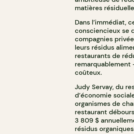
matières résiduelle
Dans l’immédiat, c
consciencieux se d
compagnies privées
leurs résidus alim
restaurants de réd
remarquablement –
coûteux.
Judy Servay, du re
d’économie sociale 
organismes de char
restaurant débour
3 809 $ annuelleme
résidus organiques