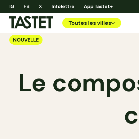
IG
FB
X
Infolettre
App Tastet+
Toutes les villes
NOUVELLE
Le compos
c