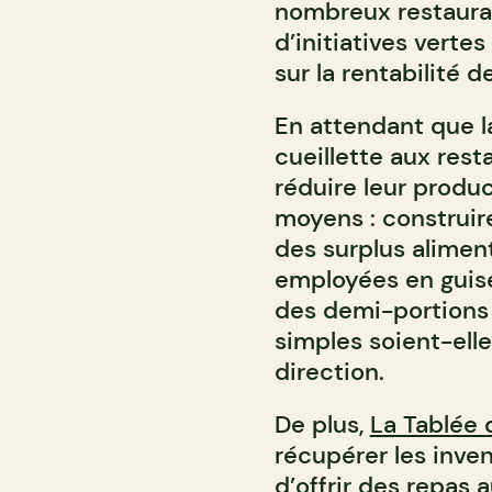
nombreux restaurat
d’initiatives verte
sur la rentabilité 
En attendant que la
cueillette aux rest
réduire leur produc
moyens : construi
des surplus alimenta
employées en guise
des demi-portions à
simples soient-ell
direction.
De plus,
La Tablée
récupérer les inve
d’offrir des repas