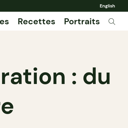
English
es
Recettes
Portraits
ation : du
re