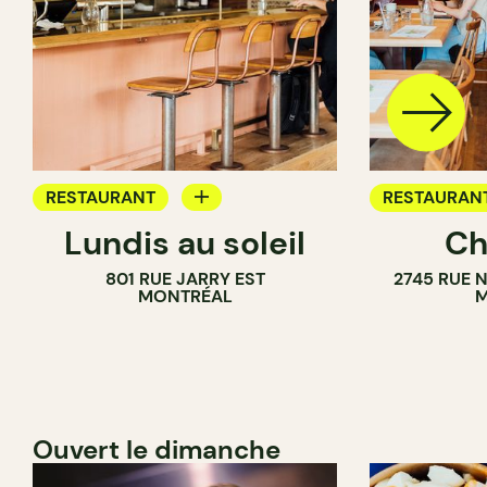
RESTAURANT
RESTAURAN
Lundis au soleil
Ch
BAR À VIN
801 RUE JARRY EST
2745 RUE 
MONTRÉAL
M
Ouvert le dimanche