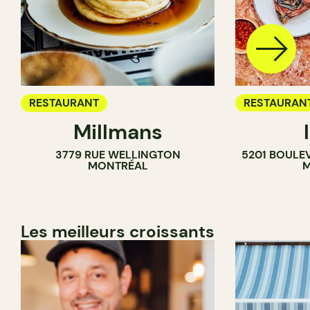
RESTAURANT
RESTAURAN
Millmans
CAFÉ
3779 RUE WELLINGTON
5201 BOULE
BAR À VIN
MONTRÉAL
M
CAVISTE
Les meilleurs croissants