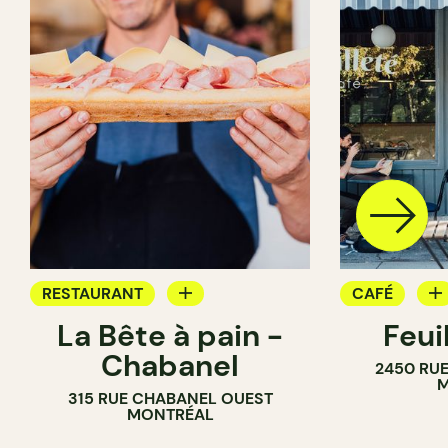
RESTAURANT
CAFÉ
La Bête à pain -
Feui
CAFÉ
PÂTISSERIE
Chabanel
2450 RUE
PÂTISSERIE
M
315 RUE CHABANEL OUEST
BOULANGERIE
MONTRÉAL