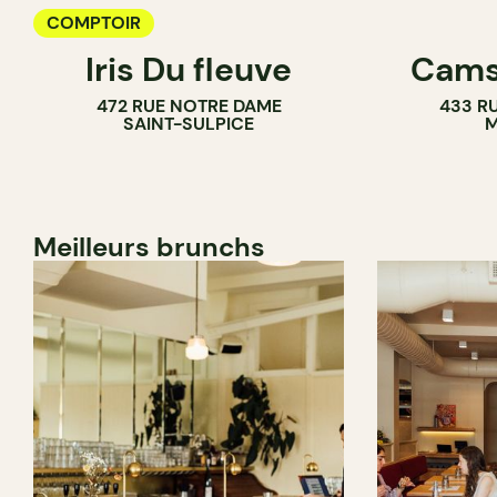
COMPTOIR
Iris Du fleuve
Cams
472 RUE NOTRE DAME
433 RU
SAINT-SULPICE
M
Meilleurs brunchs