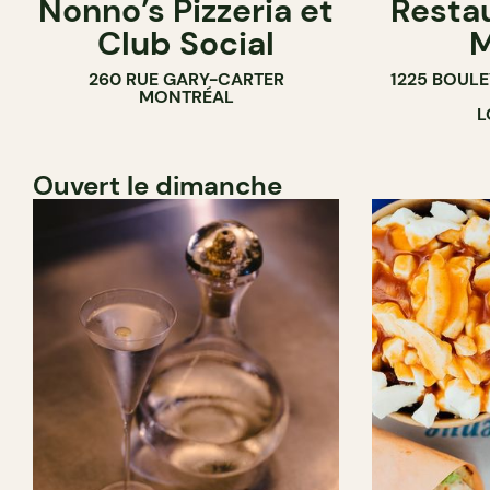
Nonno’s Pizzeria et
Resta
Club Social
M
260 RUE GARY-CARTER
1225 BOUL
MONTRÉAL
L
Ouvert le dimanche