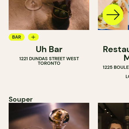
BAR
Uh Bar
Resta
BAR À COCKTAIL
M
1221 DUNDAS STREET WEST
TORONTO
1225 BOUL
L
Souper