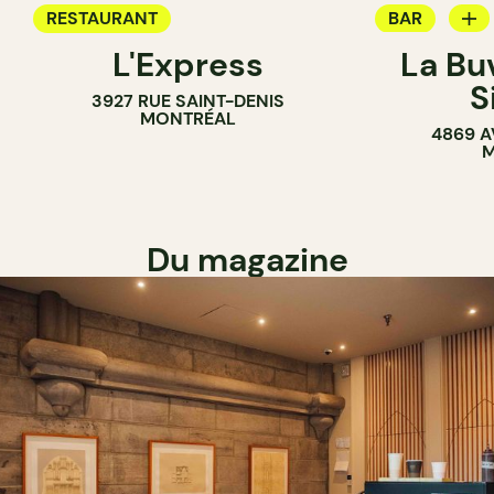
RESTAURANT
BAR
L'Express
La Bu
BAR À VIN
S
3927 RUE SAINT-DENIS
MONTRÉAL
4869 A
M
Du magazine