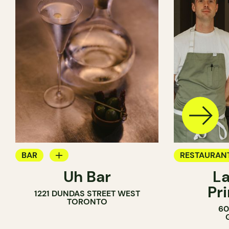
BAR
RESTAURAN
Uh Bar
La
BAR À COCKTAIL
Pr
1221 DUNDAS STREET WEST
TORONTO
60