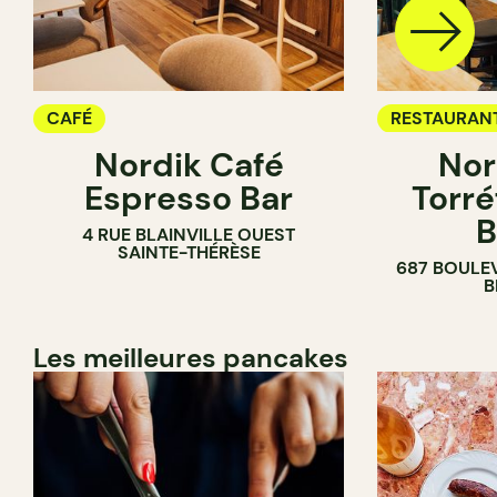
CAFÉ
RESTAURAN
Nordik Café
Nor
CAFÉ
Espresso Bar
Torré
B
4 RUE BLAINVILLE OUEST
SAINTE-THÉRÈSE
687 BOULE
B
Les meilleures pancakes