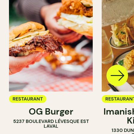
RESTAURANT
RESTAURAN
OG Burger
Imanis
K
5237 BOULEVARD LÉVESQUE EST
LAVAL
1330 DUN