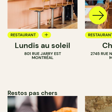
RESTAURANT
RESTAURAN
Lundis au soleil
Ch
BAR À VIN
801 RUE JARRY EST
2745 RUE 
MONTRÉAL
M
Restos pas chers