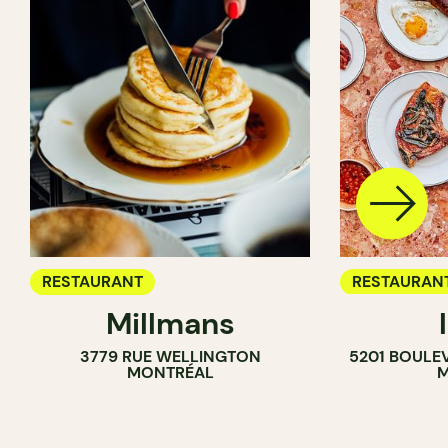
RESTAURANT
RESTAURAN
Millmans
CAFÉ
3779 RUE WELLINGTON
5201 BOULE
BAR À VIN
MONTRÉAL
M
CAVISTE