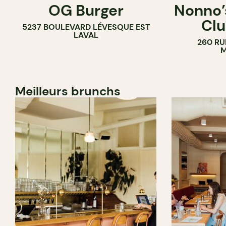
OG Burger
Nonno’s
Clu
5237 BOULEVARD LÉVESQUE EST
LAVAL
260 RU
M
Meilleurs brunchs