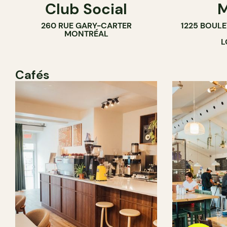
Club Social
M
260 RUE GARY-CARTER
1225 BOUL
MONTRÉAL
L
Cafés