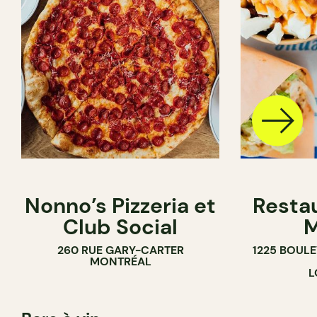
Nonno’s Pizzeria et
Resta
Club Social
M
260 RUE GARY-CARTER
1225 BOUL
MONTRÉAL
L