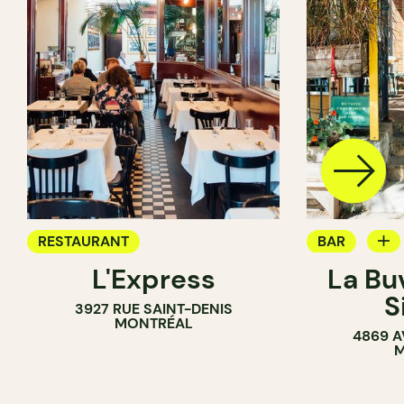
RESTAURANT
BAR
L'Express
La Bu
BAR À VIN
S
3927 RUE SAINT-DENIS
MONTRÉAL
4869 A
M