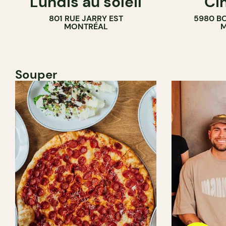
Lundis au soleil
Ci
801 RUE JARRY EST
5980 B
CAVISTE
MONTRÉAL
M
Souper