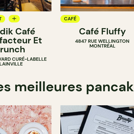
T
CAFÉ
dik Café
Café Fluffy
facteur Et
4847 RUE WELLINGTON
MONTRÉAL
runch
VARD CURÉ-LABELLE
LAINVILLE
es meilleures panca