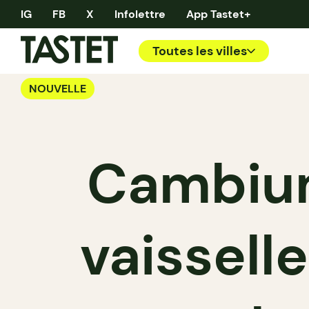
IG
FB
X
Infolettre
App Tastet+
Toutes les villes
NOUVELLE
Cambium 
vaissell