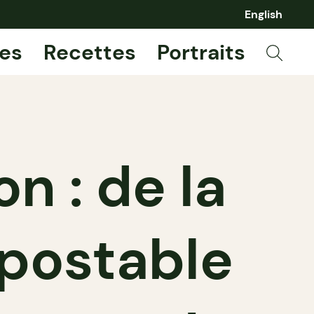
English
es
Recettes
Portraits
n : de la
mpostable