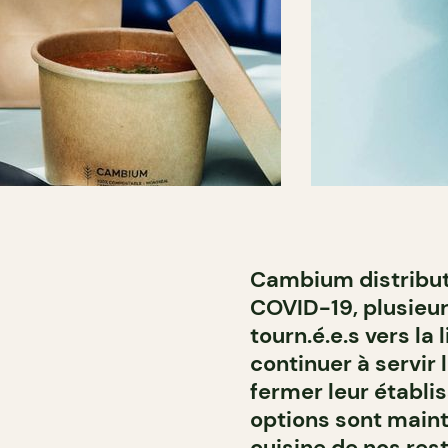
Cambium distributi
COVID-19, plusieur
tourn.é.e.s vers la
continuer à servir 
fermer leur établi
options sont maint
cuisine de nos res