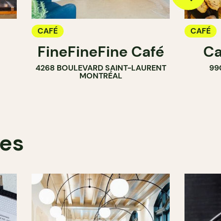
CAFÉ
CAFÉ
FineFineFine Café
Ca
4268 BOULEVARD SAINT-LAURENT
99
MONTRÉAL
kes