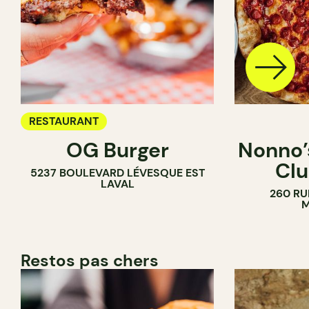
RESTAURANT
OG Burger
Nonno’s
Clu
5237 BOULEVARD LÉVESQUE EST
LAVAL
260 RU
M
Restos pas chers