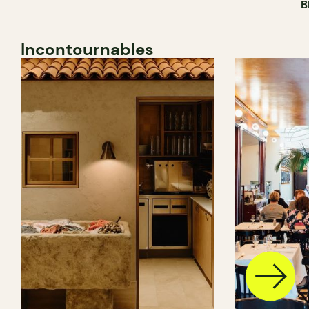
B
Incontournables