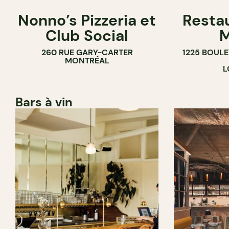
Nonno’s Pizzeria et
Resta
Club Social
M
260 RUE GARY-CARTER
1225 BOUL
MONTRÉAL
L
Bars à vin