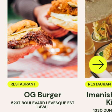
RESTAURANT
RESTAURAN
OG Burger
Imanis
K
5237 BOULEVARD LÉVESQUE EST
LAVAL
1330 DUN