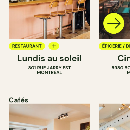
RESTAURANT
ÉPICERIE / D
Lundis au soleil
Ci
BAR À VIN
COMPTOIR
801 RUE JARRY EST
5980 B
CAVISTE
MONTRÉAL
M
Cafés