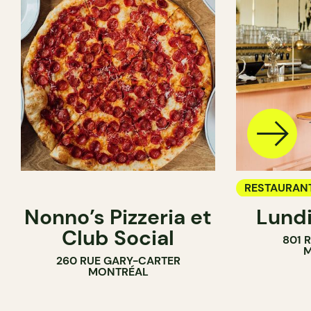
RESTAURAN
Nonno’s Pizzeria et
Lundi
BAR À VIN
Club Social
801 
M
260 RUE GARY-CARTER
MONTRÉAL