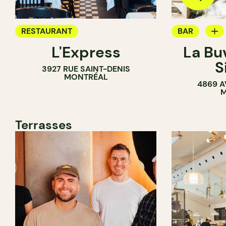
RESTAURANT
BAR
L'Express
La Bu
BAR À VIN
S
3927 RUE SAINT-DENIS
MONTRÉAL
4869 A
M
Terrasses