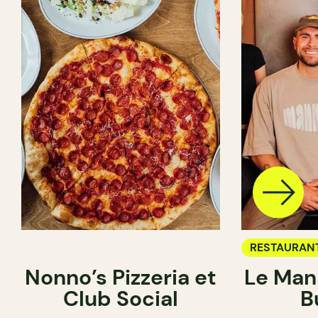
RESTAURAN
Nonno’s Pizzeria et
Le Man
Club Social
B