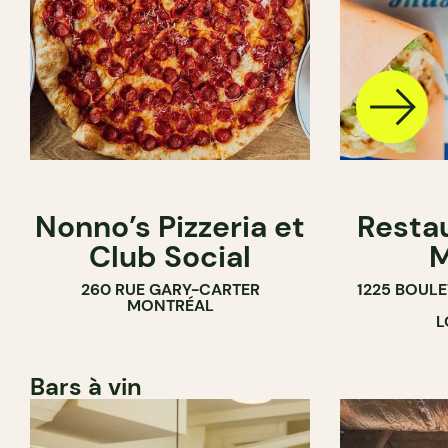
Nonno’s Pizzeria et
Resta
Club Social
M
260 RUE GARY-CARTER
1225 BOUL
MONTRÉAL
L
Bars à vin