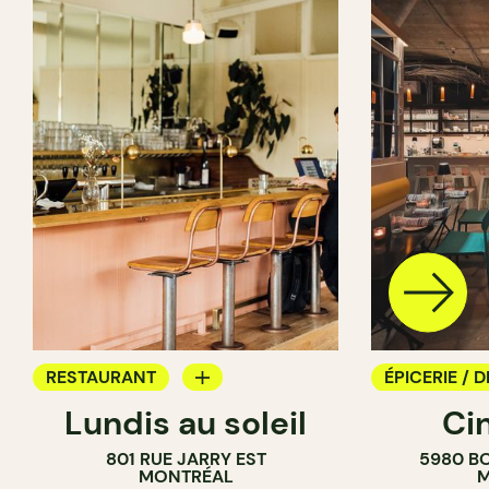
RESTAURANT
ÉPICERIE / D
Lundis au soleil
Ci
BAR À VIN
COMPTOIR
801 RUE JARRY EST
5980 B
CAVISTE
MONTRÉAL
M