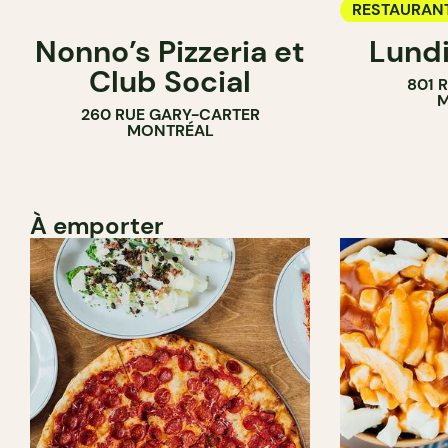
RESTAURAN
Nonno’s Pizzeria et
Lundi
BAR À VIN
Club Social
801 
M
260 RUE GARY-CARTER
MONTRÉAL
À emporter