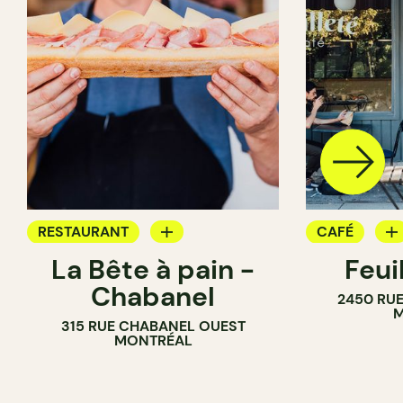
RESTAURANT
CAFÉ
La Bête à pain -
Feui
CAFÉ
PÂTISSERIE
Chabanel
2450 RUE
PÂTISSERIE
M
315 RUE CHABANEL OUEST
BOULANGERIE
MONTRÉAL