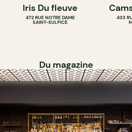
Iris Du fleuve
Cams
472 RUE NOTRE DAME
433 RU
SAINT-SULPICE
M
Du magazine