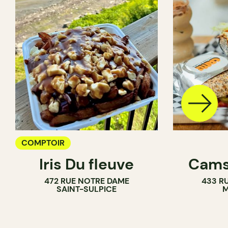
COMPTOIR
Iris Du fleuve
Cams
472 RUE NOTRE DAME
433 RU
SAINT-SULPICE
M