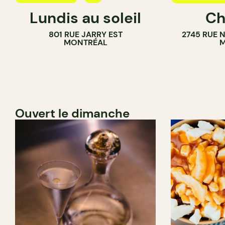
Lundis au soleil
Ch
BAR À VIN
801 RUE JARRY EST
2745 RUE 
MONTRÉAL
M
Ouvert le dimanche