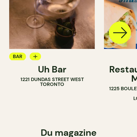
BAR
Uh Bar
Resta
BAR À COCKTAIL
M
1221 DUNDAS STREET WEST
TORONTO
1225 BOUL
L
Du magazine