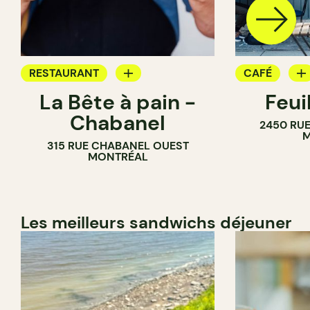
RESTAURANT
CAFÉ
La Bête à pain -
Feui
CAFÉ
PÂTISSERIE
Chabanel
2450 RUE
PÂTISSERIE
M
315 RUE CHABANEL OUEST
BOULANGERIE
MONTRÉAL
Les meilleurs sandwichs déjeuner