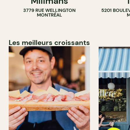
Millmans
3779 RUE WELLINGTON
5201 BOULE
BAR À VIN
MONTRÉAL
M
CAVISTE
Les meilleurs croissants