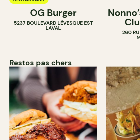
OG Burger
Nonno’s
Clu
5237 BOULEVARD LÉVESQUE EST
LAVAL
260 RU
M
Restos pas chers