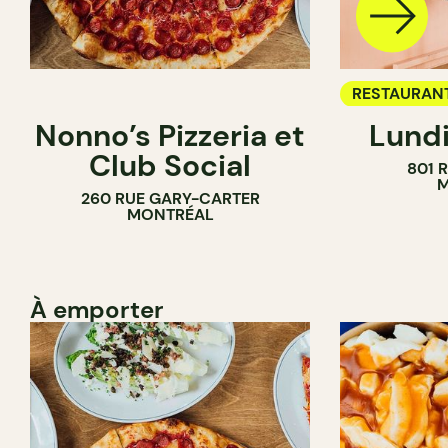
RESTAURAN
Nonno’s Pizzeria et
Lundi
BAR À VIN
Club Social
801 
M
260 RUE GARY-CARTER
MONTRÉAL
À emporter