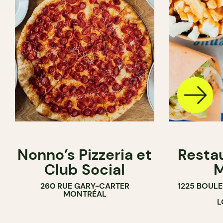
Nonno’s Pizzeria et
Resta
Club Social
M
260 RUE GARY-CARTER
1225 BOUL
MONTRÉAL
L