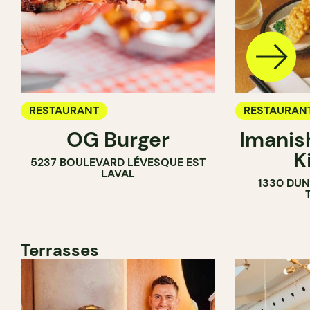
RESTAURANT
RESTAURAN
OG Burger
Imanis
K
5237 BOULEVARD LÉVESQUE EST
LAVAL
1330 DUN
Terrasses