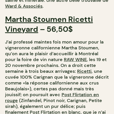
saline et minérale. Une autre belle trouvaille de
Ward & Associés
.
Martha Stoumen Ricetti
Vineyard
– 56,50$
J’ai professé maintes fois mon amour pour la
vigneronne californienne Martha Stoumen,
qu’on aura le plaisir d’accueillir à Montréal
pour la foire de vin nature
RAW WINE
, les 19 et
20 novembre prochains. On a droit cette
semaine à trois beaux arrivages:
Ricetti
, une
cuvée 100% Carignan que la vigneronne décrit
comme «la réponse californienne aux crus
Beaujolais»), certes pas donné mais très
jouissif; on poursuit avec
Post Flirtation en
rouge
(Zinfandel, Pinot noir, Carignan, Petite
sirah), également un pur délice; puis
finalement
Post Flirtation en blanc
, que je n’ai