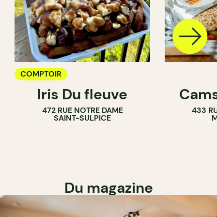
COMPTOIR
Iris Du fleuve
Cams
472 RUE NOTRE DAME
433 RU
SAINT-SULPICE
M
Du magazine