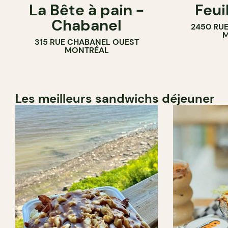
La Bête à pain -
Feui
CAFÉ
PÂTISSERIE
Chabanel
2450 RUE
PÂTISSERIE
M
315 RUE CHABANEL OUEST
BOULANGERIE
MONTRÉAL
Les meilleurs sandwichs déjeuner