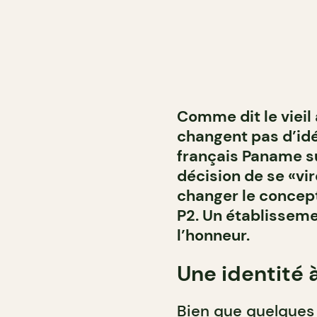
Comme dit le vieil a
changent pas d’idée
français Paname su
décision de se «vi
changer le concept
P2. Un établisseme
l’honneur.
Une identité 
Bien que quelques