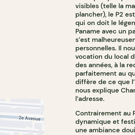
visibles (telle la
plancher), le P2 es
qui on doit le lége
Paname avec un par
s’est malheureusem
personnelles. Il no
vocation du local 
des années, à la re
parfaitement au qua
diffère de ce que l’
nous explique Char
l’adresse.
Contrairement au P
dynamique et festi
une ambiance douil