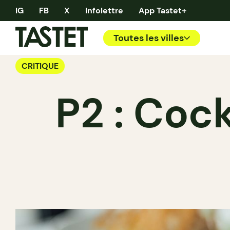
IG
FB
X
Infolettre
App Tastet+
Toutes les villes
CRITIQUE
P2 : Cock